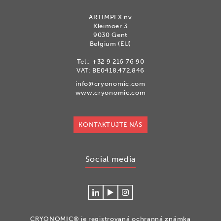
ARTIMPEX nv
Kleimoer 3
9030 Gent
Belgium (EU)
Tel.:
+32 9 216 76 90
VAT: BE0418.472.846
info@cryonomic.com
www.cryonomic.com
KONTAKTUJTE NÁS
Social media
Connecteer
Watch
Volg
met
our
ons
Cryonomic
videos
op
CRYONOMIC® je registrovaná ochranná známka