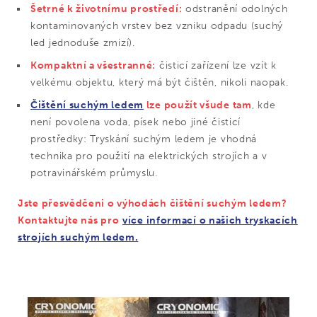
Šetrné k životnímu prostředí:
odstranění odolných
kontaminovaných vrstev bez vzniku odpadu (suchý
led jednoduše zmizí).
Kompaktní a všestranné:
čisticí zařízení lze vzít k
velkému objektu, který má být čištěn, nikoli naopak.
Čištění suchým ledem
lze použít všude tam
, kde
není povolena voda, písek nebo jiné čisticí
prostředky: Tryskání suchým ledem je vhodná
technika pro použití na elektrických strojích a v
potravinářském průmyslu.
Jste přesvědčeni o výhodách čištění suchým ledem?
Kontaktujte nás pro
více informací o našich tryskacích
strojích suchým ledem.