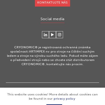
KONTAKTUJTE NÁS
Social media
Connecteer
Watch
Volg
met
our
ons
Cryonomic
videos
op
CRYONOMIC® je registrovaná ochranná známka
op
on
Instagram
společnosti ARTIMPEX nv pro stroje na čištění suchým
Linkedin
the
ledem a stroje na výrobu suchého ledu. Pokud máte zájem
o předvedení strojů nebo se chcete stát distributorem
Cryonomic
CRYONOMIC®, kontaktujte nás prosím.
Youtube
channel
®
Copyright 2026
|
CRYONOMIC
is a registered trademark
This website uses cookies! More details about cookies can
of ARTIMPEX nv
|
Privacy
|
Disclaimer
|
Cookies
|
be found in our
privacy policy
Sitemap
|
General sales conditions